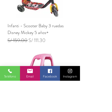
Infanti - Scooter Baby 3 ruedas
Disney Mickey 5 años+
Precio
Precio de oferta
S/ 159.00
S/ 111.30
Teléfono
Email
Facebook
Instagram