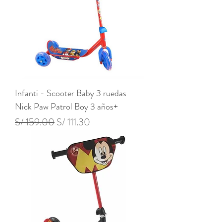
Infanti - Scooter Baby 3 ruedas
Nick Paw Patrol Boy 3 años+
Precio
Precio de oferta
S/ 159.00
S/ 111.30