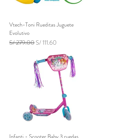
Vtech-Toni Rueditas Juguete
Evolutivo
Precio
Precio de oferta
S/ 279.00
S/ 111.60
Infanti - Scooter Baby 3 ruedas