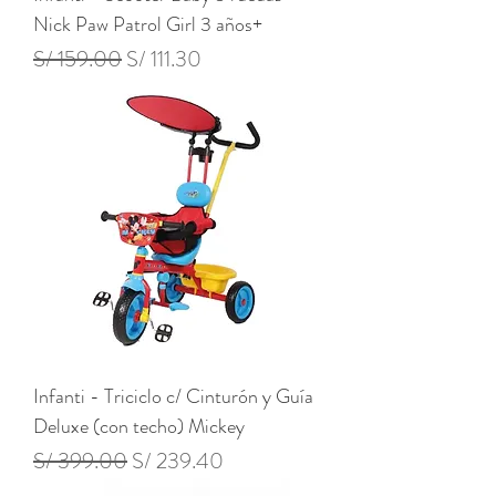
Nick Paw Patrol Girl 3 años+
Precio
Precio de oferta
S/ 159.00
S/ 111.30
Infanti - Triciclo c/ Cinturón y Guía
Deluxe (con techo) Mickey
Precio
Precio de oferta
S/ 399.00
S/ 239.40