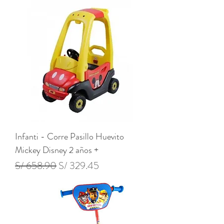
Infanti - Corre Pasillo Huevito
Mickey Disney 2 años +
Precio
Precio de oferta
S/ 658.90
S/ 329.45