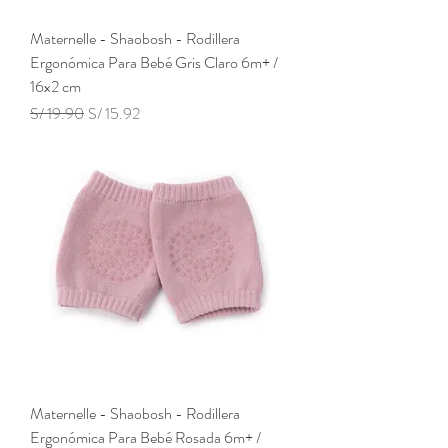
Maternelle - Shaobosh - Rodillera
Ergonómica Para Bebé Gris Claro 6m+ /
16x2 cm
Precio
Precio de oferta
S/ 19.90
S/ 15.92
Maternelle - Shaobosh - Rodillera
Ergonómica Para Bebé Rosada 6m+ /