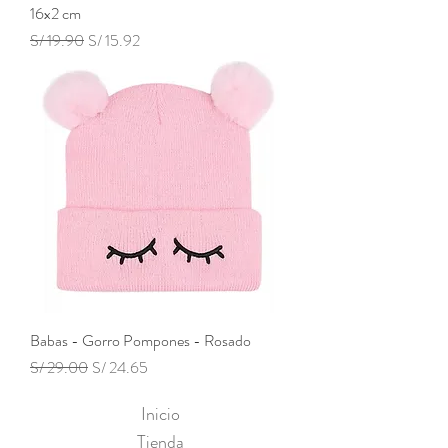
16x2 cm
Precio
Precio de oferta
S/ 19.90
S/ 15.92
Babas - Gorro Pompones - Rosado
Precio
Precio de oferta
S/ 29.00
S/ 24.65
Inicio
Tienda