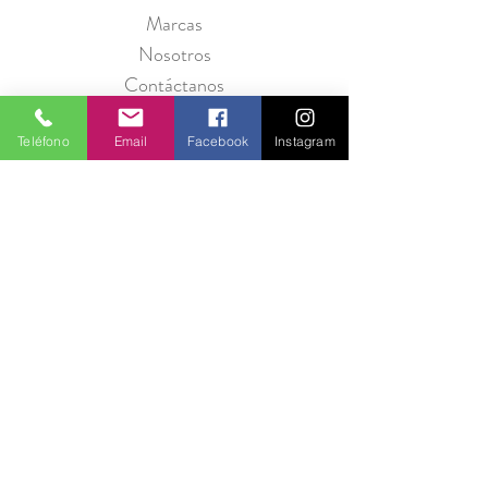
Marcas
Nosotros
Contáctanos
Teléfono
Email
Facebook
Instagram
Política de Privacidad
Seguridad
Métodos de Pago
Preguntas Frecuentes
Información para Proveedores
Únete a Entre Babas y recibe promociones
todos los meses.