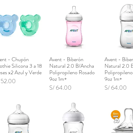
ent - Chupón
Avent - Biberón
Avent - Bibe
Vista rápida
Vista rápida
Vista rá
othie Silicona 3 a 18
Natural 2.0 B/Ancha
Natural 2.0 
ses x2 Azul y Verde
Polipropileno Rosado
Polipropileno
9oz 1m+
9oz 1m+
ecio
 52.00
Precio
Precio
S/ 64.00
S/ 64.00