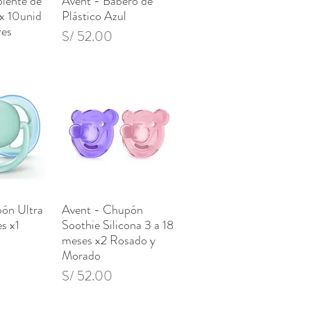
piente de
Avent - Babero de
 x 10unid
Plástico Azul
res
Precio
S/ 52.00
ón Ultra
Avent - Chupón
pida
Vista rápida
s x1
Soothie Silicona 3 a 18
meses x2 Rosado y
Morado
Precio
S/ 52.00