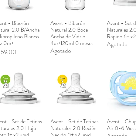
ent - Biberón
Avent - Biberón
Avent - Set d
Vista rápida
Vista rápida
Vista rá
tural 2.0 B/Ancha
Natural 2.0 Boca
Naturales 2.0
lipropileno Blanco
Ancha de Vidrio
Rápido 6+ x2
z 0m+
4oz/120ml 0 meses +
Agotado
Agotado
ecio
 59.00
ent - Set de Tetinas
Avent - Set de Tetinas
Avent - Chup
Vista rápida
Vista rápida
Vista rá
turales 2.0 Flujo
Naturales 2.0 Recién
Air 0-6 Mese
nto 1+ x2 unid.
Nacido 0+ x2 unid.
Agotado