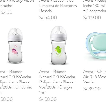
ent - Protege Pezon
Avent - Escobilla de
Avent - Reci
Estuche
Limpieza de Biberones
leche 180 ml
Rosada
+ 2 adaptado
ecio
 62.00
Precio
Precio
S/ 54.00
S/ 119.00
ent - Biberón
Avent - Biberón
Avent - Chup
Vista rápida
Vista rápida
Vista rá
tural 2.0 B/Ancha
Natural 2.0 B/Ancha
Air 0-6 Mese
lipropileno Blanco
Polipropileno Blanco
Verde
z/260ml Unicornio
9oz/260ml Dragón
Precio
S/ 39.00
+
1m+
ecio
Precio
 58.00
S/ 58.00