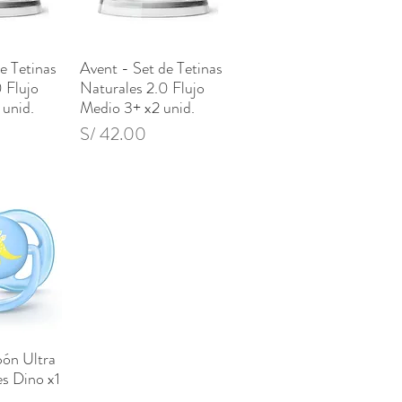
e Tetinas
Avent - Set de Tetinas
pida
Vista rápida
 Flujo
Naturales 2.0 Flujo
 unid.
Medio 3+ x2 unid.
Precio
S/ 42.00
ón Ultra
pida
s Dino x1