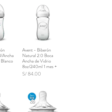
rón
Avent - Biberón
pida
Vista rápida
B/Ancha
Natural 2.0 Boca
 Blanco
Ancha de Vidrio
8oz/240ml 1 mes +
Precio
S/ 84.00