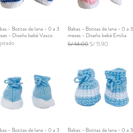
bas - Botitas de lana - 0 a 3
Babas - Botitas de lana - 0 a 3
Vista rápida
Vista rápida
ses - Diseño bebé Vasco
meses - Diseño bebé Emilia
otado
Precio
Precio de oferta
S/ 14.00
S/ 11.90
bas - Botitas de lana - 0 a 3
Babas - Botitas de lana - 0 a 3
Vista rápida
Vista rápida