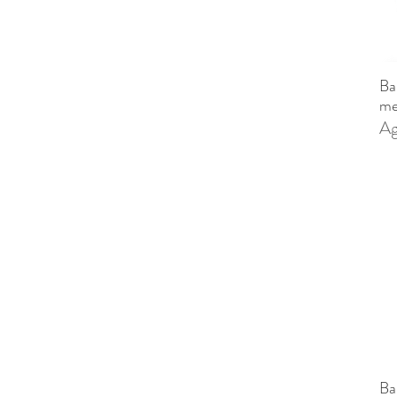
Ba
me
Ag
Ba