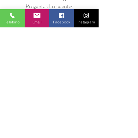
Preguntas Frecuentes
Información para Proveedores
Teléfono
Email
Facebook
Instagram
Únete a Entre Babas y recibe promociones
todos los meses.
Suscríbete Ahora
© 2020 por EntreBabas. Todos los derechos