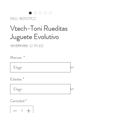
SKU: 80157922
Vtech-Toni Rueditas
Juguete Evolutivo
Precio
Precio
 S/ 279.00 
S/ 111.60
de
oferta
Marcas
*
Edades
*
Cantidad
*