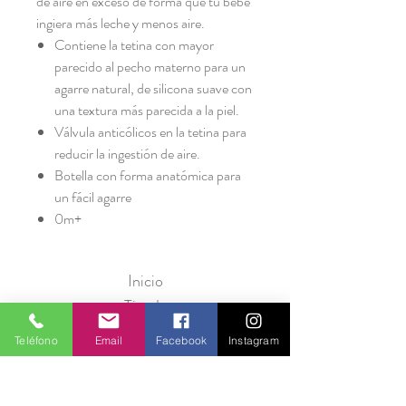
de aire en exceso de forma que tu bebé
ingiera más leche y menos aire.
Contiene la tetina con mayor
parecido al pecho materno para un
agarre natural, de silicona suave con
una textura más parecida a la piel.
Válvula anticólicos en la tetina para
reducir la ingestión de aire.
Botella con forma anatómica para
un fácil agarre
0m+
Inicio
Tienda
Marcas
Teléfono
Email
Facebook
Instagram
Nosotros
Contáctanos