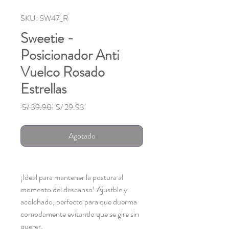
SKU: SW47_R
Sweetie -
Posicionador Anti
Vuelco Rosado
Estrellas
Precio
Precio
 S/ 39.90 
S/ 29.93
de
oferta
Agotado
¡Ideal para mantener la postura al
momento del descanso! Ajustble y
acolchado, perfecto para que duerma
comodamente evitando que se gire sin
querer.