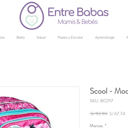
ios
Baño
Salud
Paseo y Escolar
Aprendizaje
Scool - Moc
SKU: 802117
Precio
P
 S/ 112.90 
S/ 67.74
d
Marcas
*
o