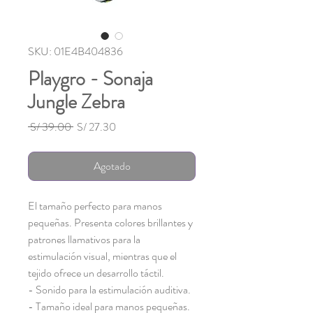
SKU: 01E4B404836
Playgro - Sonaja
Jungle Zebra
Precio
Precio
 S/ 39.00 
S/ 27.30
de
oferta
Agotado
El tamaño perfecto para manos
pequeñas. Presenta colores brillantes y
patrones llamativos para la
estimulación visual, mientras que el
tejido ofrece un desarrollo táctil.
- Sonido para la estimulación auditiva.
- Tamaño ideal para manos pequeñas.