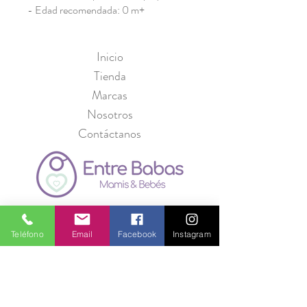
- Edad recomendada: 0 m+
Inicio
Tienda
Marcas
Nosotros
Contáctanos
Política de Privacidad
Seguridad
Teléfono
Email
Facebook
Instagram
Métodos de Pago
Preguntas Frecuentes
Información para Proveedores