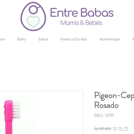
ios
Baño
Salud
Paseo y Escolar
Aprendizaje
Pigeon-Cepi
Rosado
SKU: 10111
Precio
Pre
 S/ 17.90 
S/ 15.22