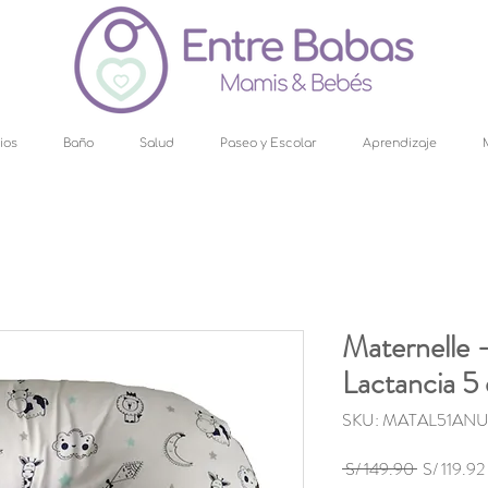
ios
Baño
Salud
Paseo y Escolar
Aprendizaje
Maternelle 
Lactancia 5
SKU: MATAL51AN
Precio
 S/ 149.90 
S/ 119.92