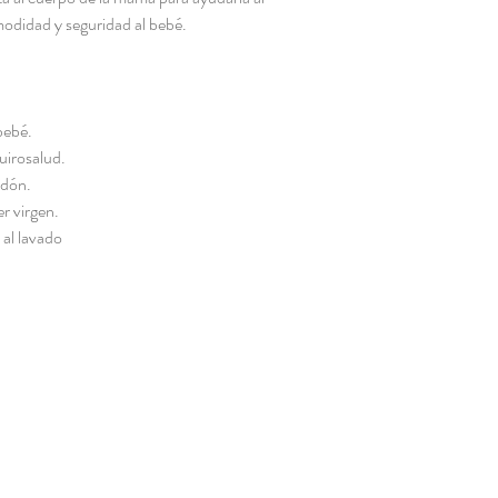
odidad y seguridad al bebé.
bebé.
irosalud.
odón.
er virgen.
 al lavado