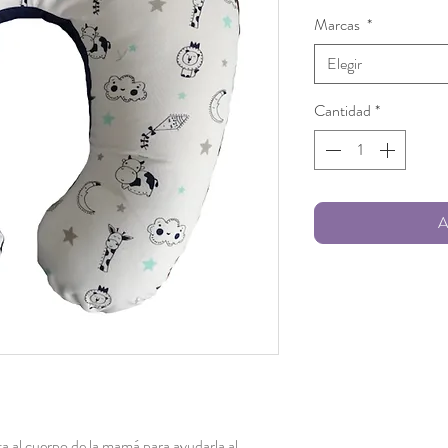
Marcas
*
Elegir
Cantidad
*
A
 al cuerpo de la mamá para ayudarla al