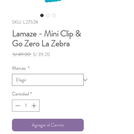
SKU: L27528
Lamaze - Mini Clip &
Go Zero La Zebra
Precio
Precio
 S/ 49.00 
S/ 39.20
de
oferta
Marcas
*
Cantidad
*
Agregar al Carrito