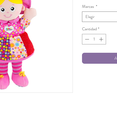
d
Marcas
*
o
Elegir
Cantidad
*
A