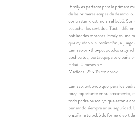
¡Emily es perfecta para la primera m
de las primeras etapas de desarrollo.
contrastan y estimulan al bebé. Soni
escuchar los sentidos. Táctil: diferen
habilidades motoras. Emily es una m
que ayudan a la inspiración, el juego d
Lamaze on-the-go, puedes enganchar
cochecitos, portaequipajes y pañaler
Edad: 0 meses a +
Medidas: 25 x 15 cm aprox.
Lamaze,
entiende que para los padre
muy importante en su crecimento, es
todo padre busca, ya que estan elab
pensando siempre en su seguridad. L
enseñar a tu bebé de forma divertid