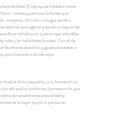
uñeca del bebé! Emily ayuda al bebé a través
 Visión: colores y patrones brillantes que
do: sonajeros, chirridos y arrugas ayuda a
tes texturas para agarrar y ayudar a mejorar las
aravillosa introducción a personajes adorables
e roles y las habilidades sociales. Con el clip
 fácilmente este lindo juguete para bebés a
as para divertirte a donde vayas.
s la salud de los pequeños, y su formación es
 por ello que los productos Lamaze son lo que
orados apropiadamente para el bebé y
amaze es la mejor opción si piensas en
a.