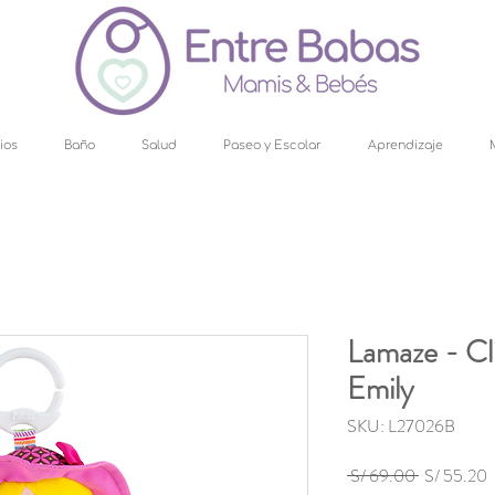
ios
Baño
Salud
Paseo y Escolar
Aprendizaje
Lamaze - Cl
Emily
SKU: L27026B
Precio
P
 S/ 69.00 
S/ 55.20