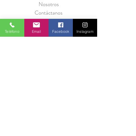
Nosotros
Contáctanos
Teléfono
Email
Facebook
Instagram
Política de Privacidad
Seguridad
Métodos de Pago
Preguntas Frecuentes
Información para Proveedores
Únete a Entre Babas y recibe promociones
todos los meses.