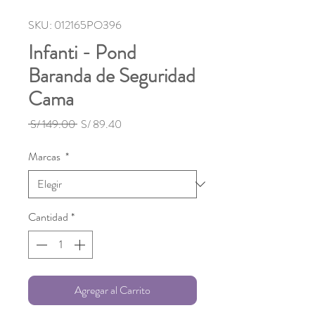
SKU: 012165PO396
Infanti - Pond
Baranda de Seguridad
Cama
Precio
Precio
 S/ 149.00 
S/ 89.40
de
oferta
Marcas
*
Cantidad
*
Agregar al Carrito