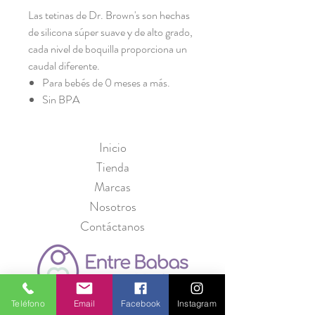
Las tetinas de Dr. Brown's son hechas
de silicona súper suave y de alto grado,
cada nivel de boquilla proporciona un
caudal diferente.
Para bebés de 0 meses a más.
Sin BPA
Inicio
Tienda
Marcas
Nosotros
Contáctanos
Teléfono
Email
Facebook
Instagram
Política de Privacidad