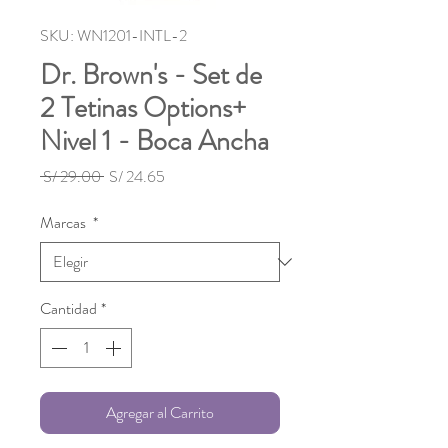
SKU: WN1201-INTL-2
Dr. Brown's - Set de
2 Tetinas Options+
Nivel 1 - Boca Ancha
Precio
Precio
 S/ 29.00 
S/ 24.65
de
oferta
Marcas
*
Cantidad
*
Agregar al Carrito