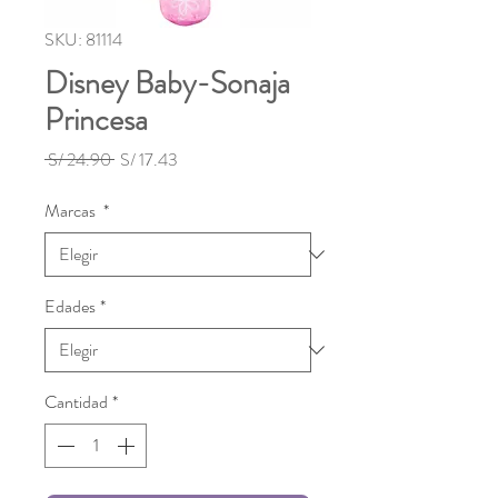
SKU: 81114
Disney Baby-Sonaja
Princesa
Precio
Precio
 S/ 24.90 
S/ 17.43
de
oferta
Marcas
*
Edades
*
Cantidad
*