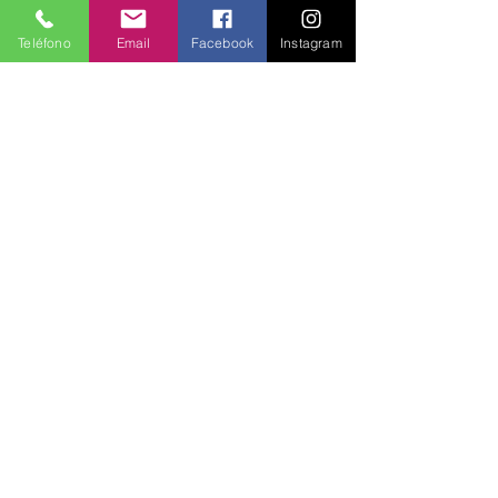
Teléfono
Email
Facebook
Instagram
Política de Privacidad
Seguridad
Métodos de Pago
Preguntas Frecuentes
Información para Proveedores
Únete a Entre Babas y recibe promociones
todos los meses.