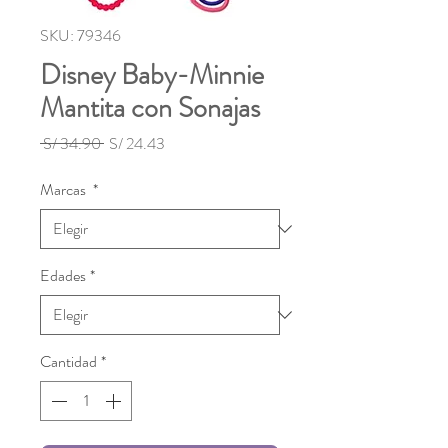
SKU: 79346
Disney Baby-Minnie
Mantita con Sonajas
Precio
Precio
 S/ 34.90 
S/ 24.43
de
oferta
Marcas
*
Edades
*
Cantidad
*