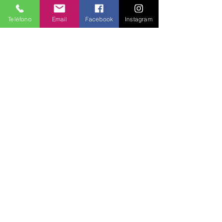
Teléfono
Email
Facebook
Instagram
Política de Privacidad
Seguridad
Métodos de Pago
Preguntas Frecuentes
Información para Proveedores
Únete a Entre Babas y recibe promociones
todos los meses.