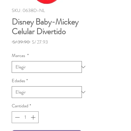
SKU: 0638D-NL
Disney Baby-Mickey
Celular Divertido
Precio
Precio
 S/ 39.90 
S/ 27.93
de
oferta
Marcas
*
Edades
*
Cantidad
*