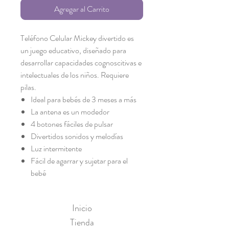
Agregar al Carrito
Teléfono Celular Mickey divertido es
un juego educativo, diseñado para
desarrollar capacidades cognoscitivas e
intelectuales de los niños. Requiere
pilas.
Ideal para bebés de 3 meses a más
La antena es un modedor
4 botones fáciles de pulsar
Divertidos sonidos y melodías
Luz intermitente
Fácil de agarrar y sujetar para el
bebé
Inicio
Tienda