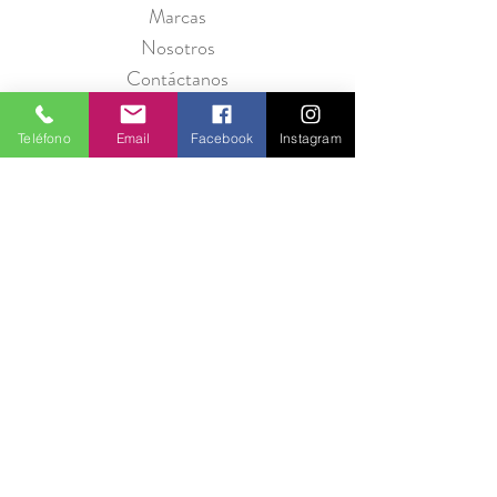
Marcas
Nosotros
Contáctanos
Teléfono
Email
Facebook
Instagram
Política de Privacidad
Seguridad
Métodos de Pago
Preguntas Frecuentes
Información para Proveedores
Únete a Entre Babas y recibe promociones
todos los meses.