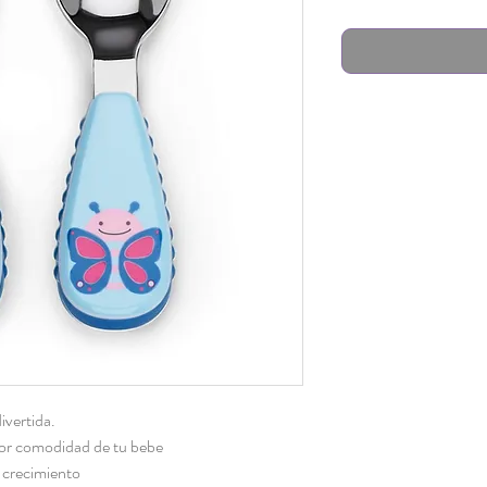
d
o
ivertida.
or comodidad de tu bebe
 crecimiento