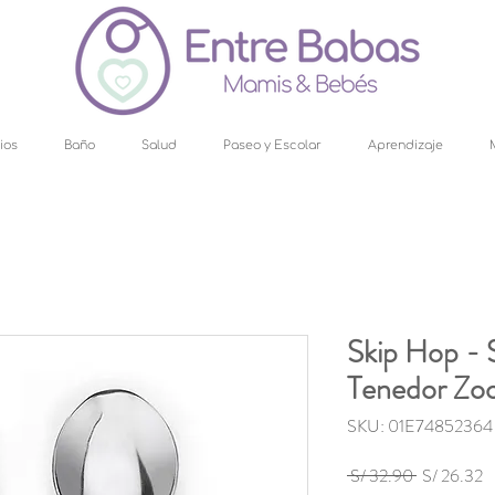
ios
Baño
Salud
Paseo y Escolar
Aprendizaje
Skip Hop - 
Tenedor Zo
SKU: 01E74852364
Precio
P
 S/ 32.90 
S/ 26.32