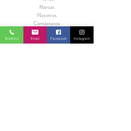
Marcas
Nosotros
Contáctanos
Teléfono
Email
Facebook
Instagram
Política de Privacidad
Seguridad
Métodos de Pago
Preguntas Frecuentes
Información para Proveedores
Únete a Entre Babas y recibe promociones
todos los meses.