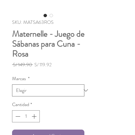
SKU: MATSA63ROS
Maternelle - Juego de
Sábanas para Cuna -
Rosa
Precio
Precio
 S/ 149.90 
S/ 119.92
de
oferta
Marcas
*
Cantidad
*