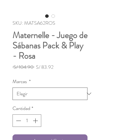
SKU: MATSA62ROS
Maternelle - Juego de
Sábanas Pack & Play
- Rosa
Precio
Precio
 S/ 104.90 
S/ 83.92
de
oferta
Marcas
*
Cantidad
*