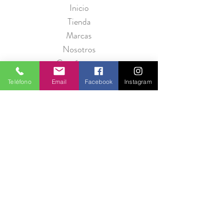
Inicio
Tienda
Marcas
Nosotros
Contáctanos
Teléfono
Email
Facebook
Instagram
Política de Privacidad
Seguridad
Métodos de Pago
Preguntas Frecuentes
Información para Proveedores