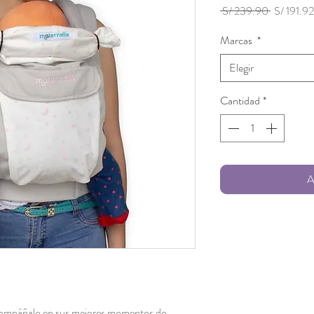
Precio
 S/ 239.90 
S/ 191.92
Marcas
*
Elegir
Cantidad
*
A
acompáñalo en sus mejores momentos de