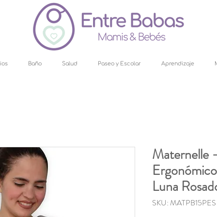
ios
Baño
Salud
Paseo y Escolar
Aprendizaje
Maternelle 
Ergonómico 4
Luna Rosad
SKU: MATPB15PES