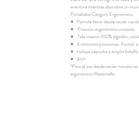
aventura mientras descubre un mun
Portabebé Canguro Ergonómico.
Permite llevar desde recién naci
Posición ergonómica correcta.
Tela interior 100% algodón, tot
4 cómodos posiciones: frontal, a 
Incluye capucha y amplio bolsillo
4m+
*Para el uso desde recién nacidos es
ergonómico Maternelle.