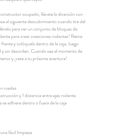
nstructor ocupado, llévate la diversión con
se al siguiente descubrimiento cuando tire del
 ¡Ábrelo para ver un conjunto de bloques de
dante para crear creaciones rodantes! Retire
 frente y colóquela dentro de la caja, luego
il y sin desorden. Cuando sea el momento de
terior y ¡vete a tu próxima aventura!
on ruedas
strucción y 1 distancia entre ejes rodante
 se adhiere dentro o fuera de la caja
o
una fácil limpieza