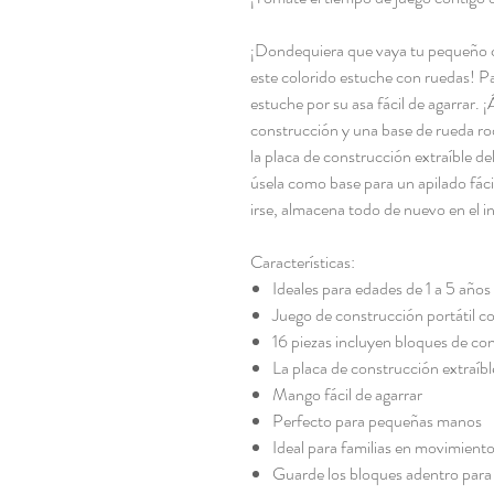
¡Dondequiera que vaya tu pequeño co
este colorido estuche con ruedas! Pa
estuche por su asa fácil de agarrar.
construcción y una base de rueda ro
la placa de construcción extraíble del
úsela como base para un apilado fác
irse, almacena todo de nuevo en el in
Características:
Ideales para edades de 1 a 5 años
Juego de construcción portátil c
16 piezas incluyen bloques de con
La placa de construcción extraíble
Mango fácil de agarrar
Perfecto para pequeñas manos
Ideal para familias en movimient
Guarde los bloques adentro para 