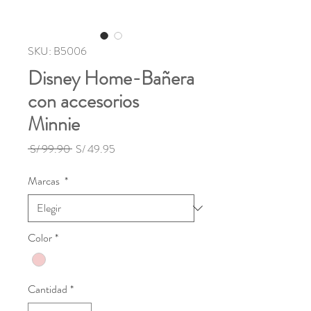
SKU: B5006
Disney Home-Bañera
con accesorios
Minnie
Precio
Precio
 S/ 99.90 
S/ 49.95
de
oferta
Marcas
*
Color
*
Cantidad
*