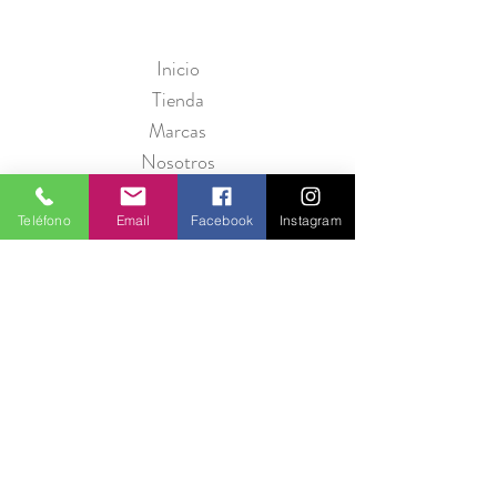
Inicio
Tienda
Marcas
Nosotros
Contáctanos
Teléfono
Email
Facebook
Instagram
Política de Privacidad
Seguridad
Métodos de Pago
Preguntas Frecuentes
Información para Proveedores