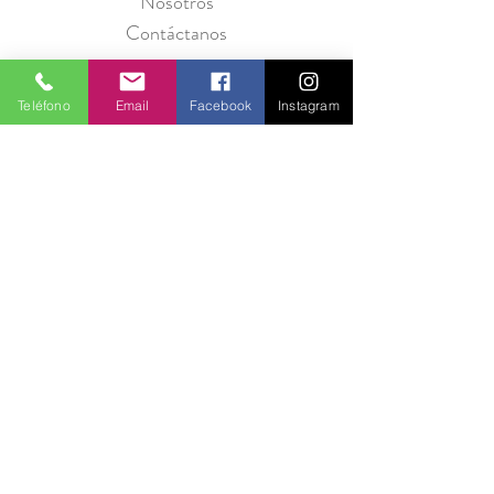
Nosotros
Contáctanos
Teléfono
Email
Facebook
Instagram
Política de Privacidad
Seguridad
Métodos de Pago
Preguntas Frecuentes
Información para Proveedores
Únete a Entre Babas y recibe promociones
todos los meses.