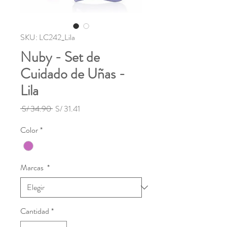
SKU: LC242_Lila
Nuby - Set de
Cuidado de Uñas -
Lila
Precio
Precio
 S/ 34.90 
S/ 31.41
de
Color
*
oferta
Marcas
*
Cantidad
*