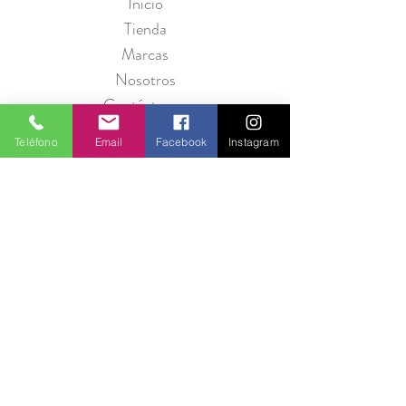
Inicio
Tienda
Marcas
Nosotros
Contáctanos
Teléfono
Email
Facebook
Instagram
Política de Privacidad
Seguridad
Métodos de Pago
Preguntas Frecuentes
Información para Proveedores
Únete a Entre Babas y recibe promociones